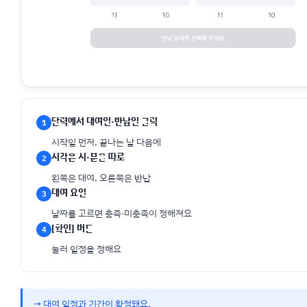
달력에서 대여일·반납일 클릭
1
시작일 먼저, 끝나는 날 다음에
시각은 시·분을 따로
2
왼쪽은 대여, 오른쪽은 반납
대여 요일
3
날짜를 고르면 충족·미충족이 정해져요
[확인] 버튼
4
눌러 일정을 정해요
→ 대여 일정과 기간이 확정돼요.