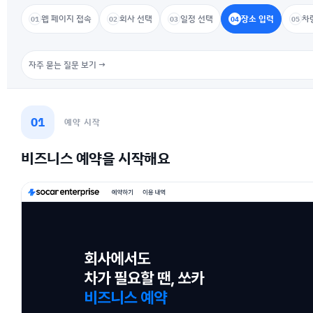
웹 페이지 접속
회사 선택
일정 선택
장소 입력
차
01
02
03
04
05
자주 묻는 질문 보기 →
01
예약 시작
비즈니스 예약을 시작해요