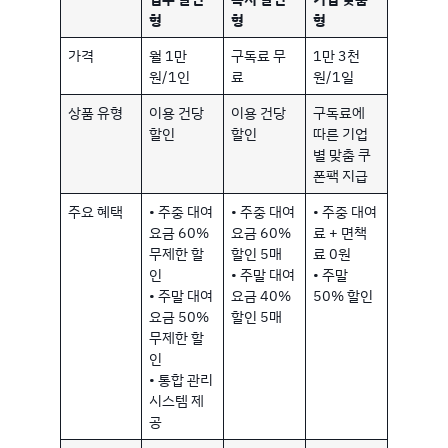
형
형
형
가격
월 1만
구독료 무
1만 3천
원/1인
료
원/1일
상품 유형
이용 건당
이용 건당
구독료에
할인
할인
따른 기업
별 맞춤 쿠
폰팩 지급
주요 혜택
• 주중 대여
• 주중 대여
• 주중 대여
요금 60%
요금 60%
료 + 면책
무제한 할
할인 5매
료 0원
인
• 주말 대여
• 주말
• 주말 대여
요금 40%
50% 할인
요금 50%
할인 5매
무제한 할
인
• 통합 관리
시스템 제
공