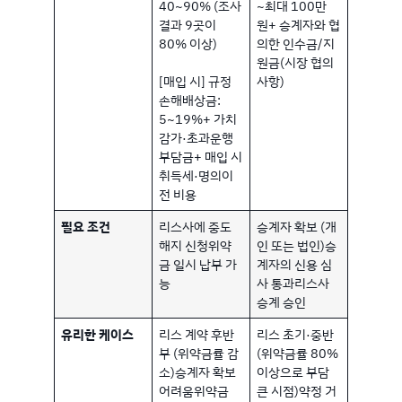
40~90% (조사
~최대 100만
결과 9곳이
원+ 승계자와 협
80% 이상)
의한 인수금/지
원금(시장 협의
[매입 시] 규정
사항)
손해배상금:
5~19%+ 가치
감가·초과운행
부담금+ 매입 시
취득세·명의이
전 비용
필요 조건
리스사에 중도
승계자 확보 (개
해지 신청위약
인 또는 법인)승
금 일시 납부 가
계자의 신용 심
능
사 통과리스사
승계 승인
유리한 케이스
리스 계약 후반
리스 초기·중반
부 (위약금률 감
(위약금률 80%
소)승계자 확보
이상으로 부담
어려움위약금
큰 시점)약정 거