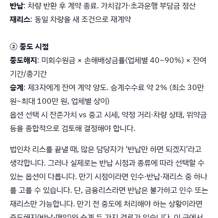
반납
: 차량 반환 후 계약 종료. 가치감가·초과운행 부담금 정산
재리스
: 동일 차량을 새 조건으로 재계약
② 중도 시점
중도해지
: 미회수원금 × 손해배상금률(업체별 40~90%) × 잔여
기간/총기간
승계
: 제3자에게 잔여 계약 양도. 승계수수료 약 2% (최소 30만
원~최대 100만 원, 업체별 상이)
옵션 선택 시 잔존가치 vs 중고 시세, 약정 거리·차량 상태, 위약금
등을 종합적으로 검토해 결정해야 합니다.
법인차 리스를 끝낼 때, 많은 담당자가 ‘반납만 하면 되겠지’라고
생각합니다. 그러나 실제로는 반납 시점과 종류에 따라 선택할 수
있는 옵션이 다릅니다. 만기 시점이라면 인수·반납·재리스 중 하나
를 고를 수 있습니다. 단, 금융리스라면 반납은 불가하고 인수 또는
재리스만 가능합니다. 만기 전 중도에 처리해야 하는 상황이라면
중도해지(반납·매입)와 승계 두 가지 경로가 있습니다. 이 글에서