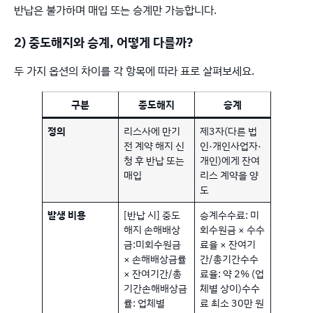
반납은 불가하며 매입 또는 승계만 가능합니다.
2) 중도해지와 승계, 어떻게 다를까?
두 가지 옵션의 차이를 각 항목에 따라 표로 살펴보세요.
구분
중도해지
승계
정의
리스사에 만기
제3자(다른 법
전 계약 해지 신
인·개인사업자·
청 후 반납 또는
개인)에게 잔여
매입
리스 계약을 양
도
발생 비용
[반납 시] 중도
승계수수료: 미
해지 손해배상
회수원금 × 수수
금:미회수원금
료율 × 잔여기
× 손해배상금률
간/총기간수수
× 잔여기간/총
료율: 약 2% (업
기간손해배상금
체별 상이)수수
률: 업체별
료 최소 30만 원