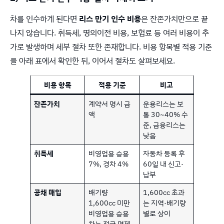
차를 인수하게 된다면
리스 만기 인수 비용
은 잔존가치만으로 끝
나지 않습니다. 취득세, 명의이전 비용, 보험료 등 여러 비용이 추
가로 발생하며 세부 절차 또한 존재합니다. 비용 항목별 적용 기준
을 아래 표에서 확인한 뒤, 이어서 절차도 살펴보세요.
비용 항목
적용 기준
비고
잔존가치
계약서 명시 금
운용리스는 보
액
통 30~40% 수
준, 금융리스는
낮음
취득세
비영업용 승용
자동차 등록 후
7%, 경차 4%
60일 내 신고·
납부
공채 매입
배기량
1,600cc 초과
1,600cc 미만
는 지역·배기량
비영업용 승용
별로 상이
차는 전국 면제