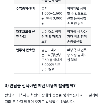
수입증지·인지
증지
지자체별 상이
1,000~1,500
할 수 있으므로
원, 인지 3,000
관할 등록사업
원
소 확인 필요
자동차보험 신
법인 명의 임직
미가입 시 차량
규 가입
원 전용 자동차
관련 비용 전액
보험
손금불산입
연두색 번호판
공급가액과 기
미부착 시 업무
준가격(행안부
용 사용 금액 0
고시) 중 하나가
원 처리
8,000만 원을
넘는 경우
3) 반납을 선택하면 어떤 비용이 발생할까?
반납 시 리스사는 차량의 상태와 성능을 평가하는데요. 그 결과에
따라 두 가지 비용이 추가로 발생할 수 있습니다.