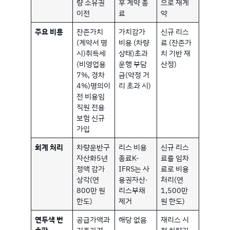
량 소유권
후 계약 종
으로 재계
이전
료
약
주요 비용
잔존가치
가치감가
신규 리스
(계약서 명
비용 (차량
료 (잔존가
시)취득세
상태)초과
치 기반 재
(비영업용
운행 부담
산정)
7%, 경차
금(약정 거
4%)명의이
리 초과 시)
전 비용임
직원 전용
보험 신규
가입
회계 처리
차량운반구
리스 비용
신규 리스
자산화5년
종료K-
료를 임차
정액 감가
IFRS는 사
료로 비용
상각(연
용권자산·
처리(연
800만 원
리스부채
1,500만
한도)
제거
원 한도)
연두색 번
공급가액과
해당 없음
재리스 시