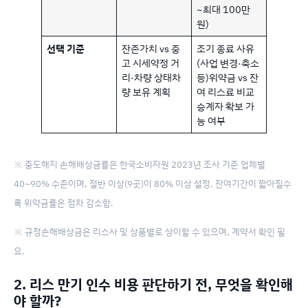
~최대 100만
원)
선택 기준
잔존가치 vs 중
조기 종료 사유
고 시세약정 거
(사업 변경·축소
리·차량 상태차
등)위약금 vs 잔
량 보유 계획
여 리스료 비교
승계자 확보 가
능 여부
※ 중도해지 손해배상금률은 한국소비자원 2023년 조사 기준 업체별
40~90% 수준이며, 절반 이상(9곳)이 80% 이상 설정. 잔여기간이 짧아질수
록 위약금률은 점차 감소함.
※ 규정손해배상금은 리스사 및 상품별로 상이할 수 있으며, 계약서 확인 필
요.
2.
리스 만기 인수 비용 판단하기 전, 무엇을 확인해
야 할까?