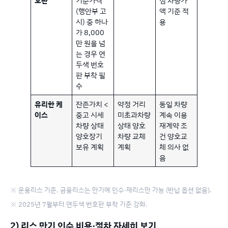
호판
기준가격
점 차량가
(행안부 고
액 기준 적
시) 중 하나
용
가 8,000
만 원을 넘
는 경우 연
두색 번호
판 부착 필
수
유리한 케
잔존가치 <
약정 거리
동일 차량
이스
중고 시세
미초과차량
계속 이용
차량 상태
상태 양호
재계약 조
양호장기
차량 교체
건 양호교
보유 계획
계획
체 의사 없
음
※ 운용리스 기준. 금융리스는 만기에 인수·재리스만 가능 (반납 옵션 없음).
※ 2025년 7월부터 연두색 번호판 부착 기준 강화.
2) 리스 만기 인수 비용·절차 자세히 보기