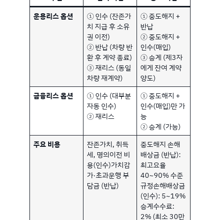
운용리스 옵션
① 인수 (잔존가
① 중도해지 +
치 지급 후 소유
반납
권 이전)
② 중도해지 +
② 반납 (차량 반
인수(매입)
환 후 계약 종료)
③ 승계 (제3자
③ 재리스 (동일
에게 잔여 계약
차량 재계약)
양도)
금융리스 옵션
① 인수 (대부분
① 중도해지 +
자동 인수)
인수(매입)만 가
② 재리스
능
② 승계 (가능)
주요 비용
잔존가치, 취득
중도해지 손해
세, 명의이전 비
배상금 (반납):
용(인수)가치감
최고요율
가·초과운행 부
40~90% 수준
담금 (반납)
규정손해배상금
(인수): 5~19%
승계수수료:
2% (최소 30만