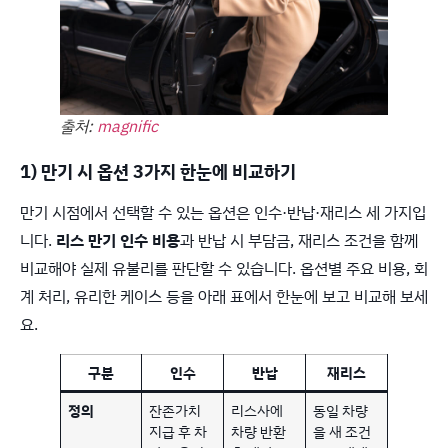
출처:
magnific
1) 만기 시 옵션 3가지 한눈에 비교하기
만기 시점에서 선택할 수 있는 옵션은 인수·반납·재리스 세 가지입
니다.
리스 만기 인수 비용
과 반납 시 부담금, 재리스 조건을 함께
비교해야 실제 유불리를 판단할 수 있습니다. 옵션별 주요 비용, 회
계 처리, 유리한 케이스 등을 아래 표에서 한눈에 보고 비교해 보세
요.
구분
인수
반납
재리스
정의
잔존가치
리스사에
동일 차량
지급 후 차
차량 반환
을 새 조건