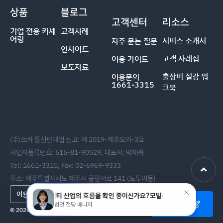
상품
블로그
고객센터
리소스
기업 전용 카셰
고객사례
어링
서비스 소개서
자주 묻는 질문
인사이트
고객 사례집
이용 가이드
보도자료
출장비 절감 워
이용문의
1661-3315
크북
(주)쏘카 통신판매업 신고: 제 2019-제주오라-3호
사업자등록번호: 616-81-90529, 대표자: 박재욱
Tel: 1661-3315, Fax: 02-6969-9333
주소: 제주특별자치도 제주시 공항서로 141 (도두이동)
이용약관
개인정보처리방침
도입문의
© 2026 SOCAR All rights reserved.