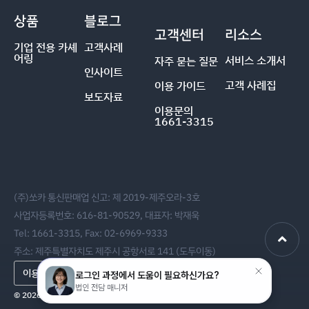
상품
블로그
고객센터
리소스
기업 전용 카셰
고객사례
어링
서비스 소개서
자주 묻는 질문
인사이트
고객 사례집
이용 가이드
보도자료
이용문의
1661-3315
(주)쏘카 통신판매업 신고: 제 2019-제주오라-3호
사업자등록번호: 616-81-90529, 대표자: 박재욱
Tel: 1661-3315, Fax: 02-6969-9333
주소: 제주특별자치도 제주시 공항서로 141 (도두이동)
이용약관
개인정보처리방침
© 2026 SOCAR All rights reserved.