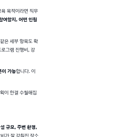
 교육 목적이라면 직무
참여할지, 어떤 인원
 같은 세부 항목도 확
프로그램 진행비, 강
분이 가능
합니다. 이
기획이 한결 수월해집
설 규모, 주변 환경,
비가 잘 갖춰진 장소