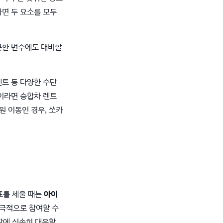
다면 두 요소를 모두
 못한 변수에도 대비할
렌트 등 다양한 수단
샵이라면 승합차 렌트
원 이동인 경우, 쏘카
표를 세울 때는
아이
극적으로 참여할 수
황에 신속히 대응할