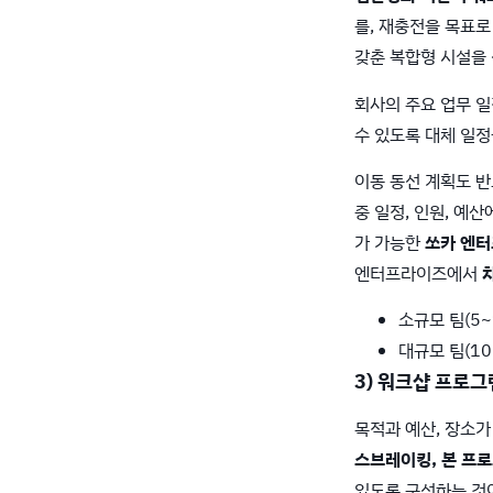
를, 재충전을 목표로
갖춘 복합형 시설을
회사의 주요 업무 일
수 있도록 대체 일
이동 동선 계획도 반
중 일정, 인원, 예
가 가능한
쏘카 엔터
엔터프라이즈에서
소규모 팀(5~
대규모 팀(10
3) 워크샵 프로그
목적과 예산, 장소
스브레이킹, 본 프로
있도록 구성하는 것